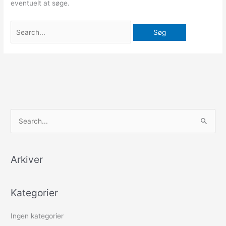
eventuelt at søge.
S
ø
g
Arkiver
e
f
Kategorier
t
e
Ingen kategorier
r