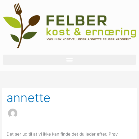
Gå
til
indholdet
Søg
efter:
annette
Det ser ud til at vi ikke kan finde det du leder efter. Prøv