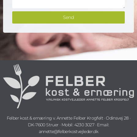
k
t
e
E
d
Send
-
.
m
.
a
i
l
Felber kost & ernæring v. Annette Felber Krogfelt · Odinsvej 28 ·
DK-7600 Struer · Mobil: 4230 3027 · Email:
annette@felberkostvejleder.dk